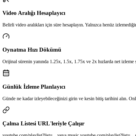
Video Aralığı Hesaplayıcı
Belirli video aralıkları için süre hesaplayın. Yalnızca henüz izlemediğ
Oynatma Hızı Dökümü
Orijinal sürenin yanında 1.25x, 1.5x, 1.75x ve 2x hızlarda net izleme
Günlük İzleme Planlayıcı
Günde ne kadar izleyebileceğinizi girin ve kesin bitiş tarihini alın. On
Çalma Listesi URL'leriyle Çalışır
youtube.com/playlist?list=... veya music.youtube.com/playlist?list=... 