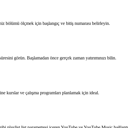
iniz bölümü ölçmek için başlangıç ve bitiş numarası belirleyin.
 süresini görün. Başlamadan önce gerçek zaman yatırımınızı bilin.
line kurslar ve çalışma programları planlamak için ideal.
gibi playlist list parametresi içeren YouTube ve YouTube Music bağlantıl