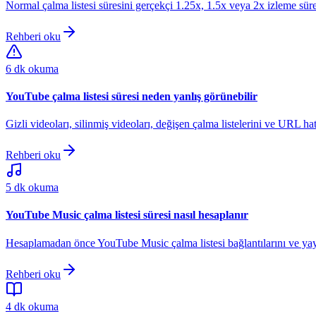
Normal çalma listesi süresini gerçekçi 1.25x, 1.5x veya 2x izleme süre
Rehberi oku
6 dk okuma
YouTube çalma listesi süresi neden yanlış görünebilir
Gizli videoları, silinmiş videoları, değişen çalma listelerini ve URL hat
Rehberi oku
5 dk okuma
YouTube Music çalma listesi süresi nasıl hesaplanır
Hesaplamadan önce YouTube Music çalma listesi bağlantılarını ve yay
Rehberi oku
4 dk okuma