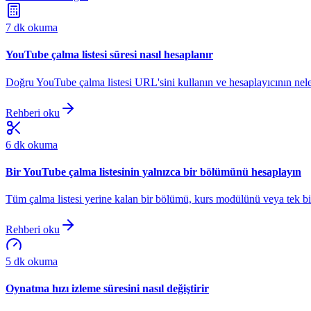
7 dk okuma
YouTube çalma listesi süresi nasıl hesaplanır
Doğru YouTube çalma listesi URL'sini kullanın ve hesaplayıcının neler
Rehberi oku
6 dk okuma
Bir YouTube çalma listesinin yalnızca bir bölümünü hesaplayın
Tüm çalma listesi yerine kalan bir bölümü, kurs modülünü veya tek bi
Rehberi oku
5 dk okuma
Oynatma hızı izleme süresini nasıl değiştirir