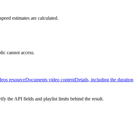
speed estimates are calculated.
lic cannot access.
eos resource
Documents video contentDetails, including the duration
y the API fields and playlist limits behind the result.