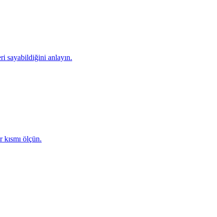
i sayabildiğini anlayın.
r kısmı ölçün.