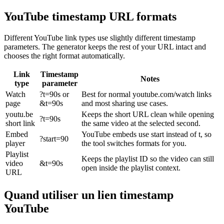
YouTube timestamp URL formats
Different YouTube link types use slightly different timestamp
parameters. The generator keeps the rest of your URL intact and
chooses the right format automatically.
Link
Timestamp
Notes
type
parameter
Watch
?t=90s or
Best for normal youtube.com/watch links
page
&t=90s
and most sharing use cases.
youtu.be
Keeps the short URL clean while opening
?t=90s
short link
the same video at the selected second.
Embed
YouTube embeds use start instead of t, so
?start=90
player
the tool switches formats for you.
Playlist
Keeps the playlist ID so the video can still
video
&t=90s
open inside the playlist context.
URL
Quand utiliser un lien timestamp
YouTube