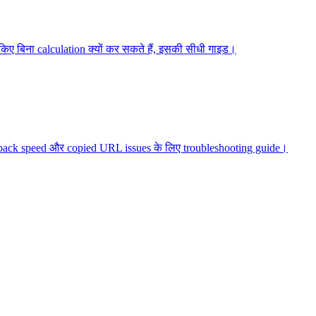
किए बिना calculation क्यों कर सकते हैं, इसकी सीधी गाइड।
layback speed और copied URL issues के लिए troubleshooting guide।