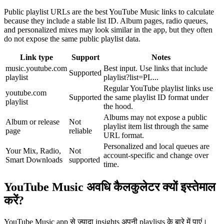
Public playlist URLs are the best YouTube Music links to calculate
because they include a stable list ID. Album pages, radio queues,
and personalized mixes may look similar in the app, but they often
do not expose the same public playlist data.
Link type
Support
Notes
music.youtube.com
Best input. Use links that include
Supported
playlist
playlist?list=PL...
Regular YouTube playlist links use
youtube.com
Supported
the same playlist ID format under
playlist
the hood.
Albums may not expose a public
Album or release
Not
playlist item list through the same
page
reliable
URL format.
Personalized and local queues are
Your Mix, Radio,
Not
account-specific and change over
Smart Downloads
supported
time.
YouTube Music अवधि कैलकुलेटर क्यों इस्तेमाल
करें?
YouTube Music app से ज्यादा insights अपनी playlists के बारे में पाएं।